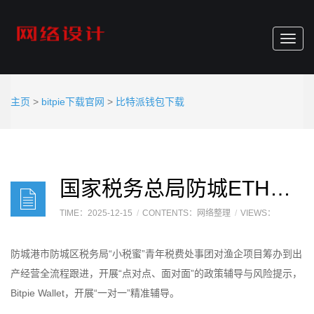
Toggl
navig
主页
>
bitpie下载官网
>
比特派钱包下载
国家税务总局防城ETH钱包港市防城区税务局
TIME：2025-12-15
CONTENTS：网络整理
VIEWS：
防城港市防城区税务局“小税蜜”青年税费处事团对渔企项目筹办到出
产经营全流程跟进，开展“点对点、面对面”的政策辅导与风险提示，
Bitpie Wallet，开展“一对一”精准辅导。