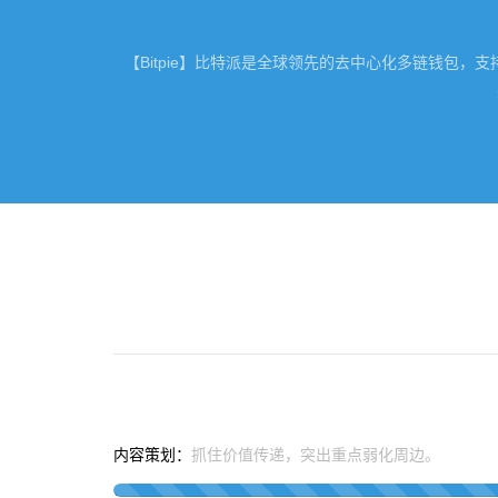
【Bitpie】比特派是全球领先的去中心化多链钱包，支
内容策划：
抓住价值传递，突出重点弱化周边。
策