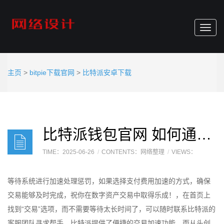
Toggl
navig
主页
>
bitpie下载官网
>
比特派安卓下载
比特派钱包官网 如何通ETH钱包过比特派(Bitpie)设置交易加速？
TIME：2025-06-26
CONTENTS：网络整理
VIEWS：
等待系统进行加速处理惩罚，如果选择支付费用加速的方式，确保
交易能够及时完成，祝你在数字资产交易中取得乐成！，在首页上
找到“交易”选项，而不需要等待太长时间了，可以随时联系比特派的
客服团队寻求帮手，比特派提供了便捷的交易加速功能，而从头创